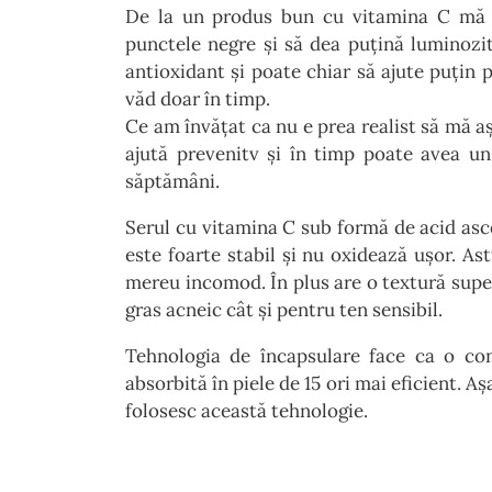
De la un produs bun cu vitamina C mă a
punctele negre și să dea puțină luminozit
antioxidant și poate chiar să ajute puțin 
văd doar în timp.
Ce am învățat ca nu e prea realist să mă aș
ajută prevenitv și în timp poate avea un
săptămâni.
Serul cu vitamina C sub formă de acid asc
este foarte stabil și nu oxidează ușor. Astf
mereu incomod. În plus are o textură super
gras acneic cât și pentru ten sensibil.
Tehnologia de încapsulare face ca o con
absorbită în piele de 15 ori mai eficient. A
folosesc această tehnologie.