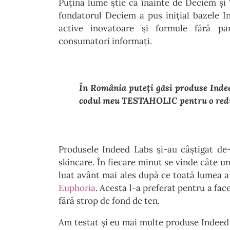
Puțină lume știe că înainte de Deciem și
fondatorul Deciem a pus inițial bazele I
active inovatoare și formule fără pa
consumatori informați.
În România puteți găsi produse Inde
codul meu TESTAHOLIC pentru o red
Produsele Indeed Labs și-au câștigat de-
skincare. În fiecare minut se vinde câte u
luat avânt mai ales după ce toată lumea a a
Euphoria
. Acesta l-a preferat pentru a fac
fără strop de fond de ten.
Am testat și eu mai multe produse Indeed L