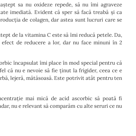
ștept sa nu oxideze repede, să nu îmi agraveze
ate imediată. Evident că sper să facă treabă și ca
producția de colagen, dar astea sunt lucruri care se
tept de la vitamina C este să îmi reducă petele. Da,
 efect de reducere a lor, dar nu face minuni în 2
orbic încapsulat îmi place în mod special pentru că
el că nu e nevoie să fie ținut la frigider, ceea ce e
bă, lejeră, mătăsoasă. Este potrivit atât pentru ten
centrație mai mică de acid ascorbic să poată fi
șadar, nu e relevant să comparăm cu alte seruri ce nu