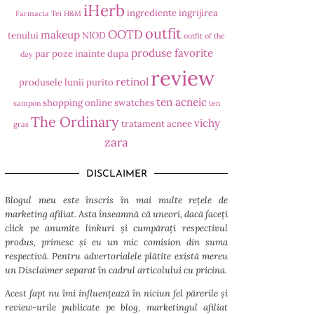
iHerb
ingrediente
ingrijirea
Farmacia Tei
H&M
outfit
OOTD
makeup
tenului
NIOD
outfit of the
produse favorite
par
poze inainte dupa
day
review
retinol
produsele lunii
purito
ten acneic
shopping online
swatches
sampon
ten
The Ordinary
vichy
tratament acnee
gras
zara
DISCLAIMER
Blogul meu este înscris în mai multe rețele de
marketing afiliat. Asta înseamnă că uneori, dacă faceți
click pe anumite linkuri și cumpărați respectivul
produs, primesc și eu un mic comision din suma
respectivă. Pentru advertorialele plătite există mereu
un Disclaimer separat în cadrul articolului cu pricina.
Acest fapt nu îmi influențează în niciun fel părerile și
review-urile publicate pe blog, marketingul afiliat