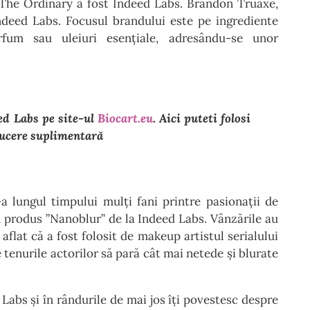
 The Ordinary a fost Indeed Labs. Brandon Truaxe,
ndeed Labs. Focusul brandului este pe ingrediente
rfum sau uleiuri esențiale, adresându-se unor
ed Labs pe site-ul
Biocart.eu
. Aici puteti folosi
ucere suplimentară
a lungul timpului mulți fani printre pasionații de
n produs ”Nanoblur” de la Indeed Labs. Vânzările au
flat că a fost folosit de makeup artistul serialului
e tenurile actorilor să pară cât mai netede și blurate
abs și în rândurile de mai jos îți povestesc despre