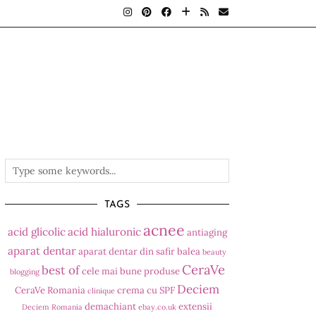
TAGS
acnee
acid glicolic
acid hialuronic
antiaging
aparat dentar
aparat dentar din safir
balea
beauty
CeraVe
best of
cele mai bune produse
blogging
Deciem
CeraVe Romania
crema cu SPF
clinique
demachiant
extensii
Deciem Romania
ebay.co.uk